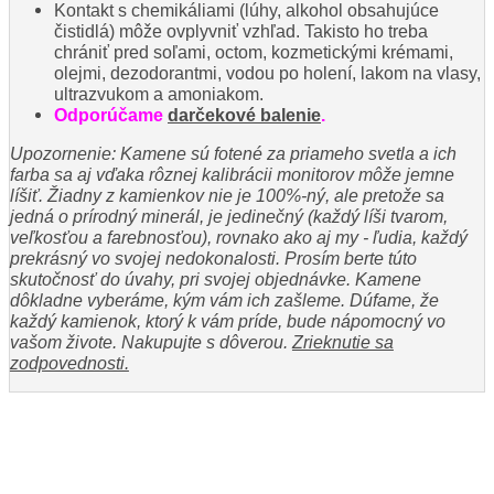
Kontakt s chemikáliami (lúhy, alkohol obsahujúce
čistidlá) môže ovplyvniť vzhľad. Takisto ho treba
chrániť pred soľami, octom, kozmetickými krémami,
olejmi, dezodorantmi, vodou po holení, lakom na vlasy,
ultrazvukom a amoniakom.
Odporúčame
darčekové balenie
.
Upozornenie: Kamene sú fotené za priameho svetla a ich
farba sa aj vďaka rôznej kalibrácii monitorov môže jemne
líšiť. Žiadny z kamienkov nie je 100%-ný, ale pretože sa
jedná o prírodný minerál, je jedinečný (každý líši tvarom,
veľkosťou a farebnosťou), rovnako ako aj my - ľudia, každý
prekrásný vo svojej nedokonalosti. Prosím berte túto
skutočnosť do úvahy, pri svojej objednávke. Kamene
dôkladne vyberáme, kým vám ich zašleme. Dúfame, že
každý kamienok, ktorý k vám príde, bude nápomocný vo
vašom živote. Nakupujte s dôverou.
Zrieknutie sa
zodpovednosti.