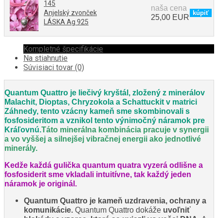
145
naša cena
Anjelský zvonček
25,00 EUR
LÁSKA Ag 925
Kompletné špecifikácie
Na stiahnutie
Súvisiaci tovar (0)
Quantum Quattro je liečivý kryštál, zložený z minerálov
Malachit, Dioptas, Chryzokola a Schattuckit v matrici
Záhnedy, tento vzácny kameň sme skombinovali s
fosfosideritom a vznikol tento výnimočný náramok pre
Kráľovnú.
Táto minerálna kombinácia pracuje v synergii
a vo vyššej a silnejšej vibračnej energii ako jednotlivé
minerály.
Kedže každá gulička quantum quatra vyzerá odlišne a
fosfosiderit sme vkladali intuitívne, tak každý jeden
náramok je originál.
Quantum Quattro je kameň uzdravenia, ochrany a
komunikácie.
Quantum Quattro dokáže
uvoľniť