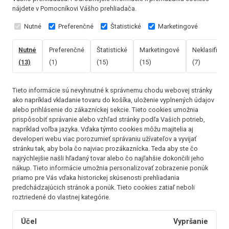
nájdete v Pomocníkovi Vášho prehliadača.
Nutné
Preferenčné
Štatistické
Marketingové
Nutné
Preferenčné
Štatistické
Marketingové
Neklasifikov
(13)
(1)
(15)
(15)
(7)
Tieto informácie sú nevyhnutné k správnemu chodu webovej stránky
ako napríklad vkladanie tovaru do košíka, uloženie vyplnených údajov
alebo prihlásenie do zákazníckej sekcie.
Tieto cookies umožnia
prispôsobiť správanie alebo vzhľad stránky podľa Vašich potrieb,
napríklad voľba jazyka.
Vďaka týmto cookies môžu majitelia aj
developeri webu viac porozumieť správaniu užívateľov a vyvijať
stránku tak, aby bola čo najviac prozákaznícka. Teda aby ste čo
najrýchlejšie našli hľadaný tovar alebo čo najľahšie dokončili jeho
nákup.
Tieto informácie umožnia personalizovať zobrazenie ponúk
priamo pre Vás vďaka historickej skúsenosti prehliadania
predchádzajúcich stránok a ponúk.
Tieto cookies zatiaľ neboli
roztriedené do vlastnej kategórie.
Účel
Vypršanie