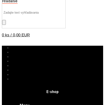
Hľadanie
0 ks / 0,00 EUR
ŠPERKY
Minerály podľa účinku
Minerály a dekorácie
DARČEKY
Rituály a nástroje
SRÍ LANKA
VÝPREDAJ
E-shop