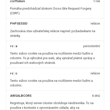
csrftoken
1 rok
Pomáha predchádzať útokom Cross-Site Request Forgery
(CSRF).
PHPSESSID
relácie
Zachováva stav užívateľskej relácie naprieč požiadavkami na
stránky.
rc::a
persistentní
Tento súbor cookie sa používa na rozlíšenie medzi ľuďmi a
robotmi. To je výhodné pre web, aby vytvárať platné správy o
používaní ich webových stránok.
rc::c
relácie
Tento súbor cookie sa používa na rozlíšenie medzi ľuďmi a
robotmi.
AWSALBCORS
6 dnů
Registruje, ktorý server-cluster obsluhuje návštevníka. To sa
používa v kontexte s vyrovnávaním záťaže, aby sa