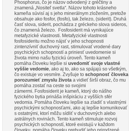
Phosphorus, čo je názov odvodený z gréčtiny a
znamená „Nositeľ svetla“. Názov tohoto krásneho
kameňa súvisí aj s jeho minerálnym zložením, pretože
obsahuje ako fosfor, (fosfo), tak železo, (siderit). Druhá
časť slova, siderit, pochádza z gréckeho slova sideros,
čo znamená železo. Fosfosiderit má vynikajúce
metafyzické vlastnosti. Metafyzické vlastnosti
fosfosideritu možno nájsť v jeho schopnosti
zintenzívniť duchovný rast, stimulovať vrodené dary
psychických schopností a priniesť uvedomenie si
života mimo našu fyzickú úroveň. Tento kameň
pomáha človeku lepšie si
uvedomiť svoje vlastné
vyššie vedomie
, ako aj to, ako sa spájajú so všetkým,
čo existuje vo vesmíre. Zvyšuje to
schopnosť človeka
porozumieť zmyslu života
a vidieť širší obraz, čo mu
pomáha zostať na ceste so svojimi
zámermi. Fosfosiderit je kameň, ktorý do nášho
fyzického bytia prináša inšpiráciu z vyšších sfér
vedomia. Pomáha človeku lepšie sa zladiť s vlastnými
psychickými schopnosťami, ako aj lepšie komunikovať
s ostatnými, ktorí môžu sídliť v duchovných alebo
astrálnych rovinách. Tento kameň stimuluje rozvoj
psychických schopností, ktoré existujú v každom
človeku, pomáha človeku prebudiť jeho prirodzené