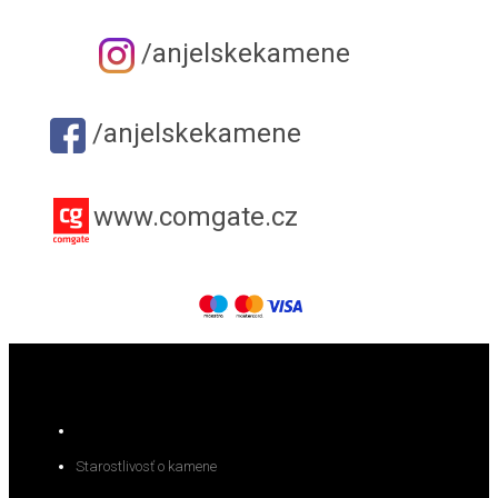
/anjelskekamene
/anjelskekamene
www.comgate.cz
KATEGÓRIA
Starostlivosť o kamene