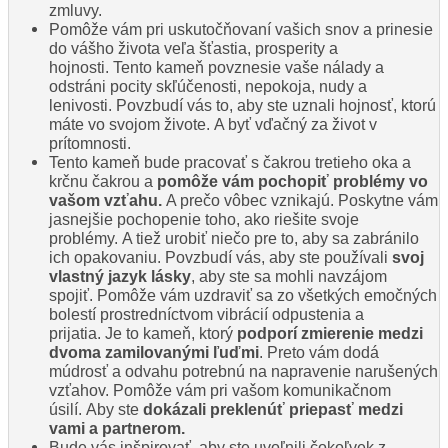
zmluvy.
Pomôže vám pri uskutočňovaní vašich snov a prinesie
do vášho života veľa šťastia, prosperity a
hojnosti. Tento kameň povznesie vaše nálady a
odstráni pocity skľúčenosti, nepokoja, nudy a
lenivosti. Povzbudí vás to, aby ste uznali hojnosť, ktorú
máte vo svojom živote. A byť vďačný za život v
prítomnosti.
Tento kameň bude pracovať s čakrou tretieho oka a
krčnu čakrou a
pomôže vám pochopiť problémy vo
vašom vzťahu.
A prečo vôbec vznikajú. Poskytne vám
jasnejšie pochopenie toho, ako riešite svoje
problémy. A tiež urobiť niečo pre to, aby sa zabránilo
ich opakovaniu. Povzbudí vás, aby ste používali
svoj
vlastný jazyk lásky
, aby ste sa mohli navzájom
spojiť. Pomôže vám uzdraviť sa zo všetkých emočných
bolestí prostredníctvom vibrácií odpustenia a
prijatia. Je to kameň, ktorý
podporí zmierenie medzi
dvoma zamilovanými ľuďmi
. Preto vám dodá
múdrosť a odvahu potrebnú na napravenie narušených
vzťahov. Pomôže vám pri vašom komunikačnom
úsilí. Aby ste
dokázali preklenúť priepasť medzi
vami a partnerom.
Bude vás inšpirovať, aby ste uvoľnili čokoľvek z