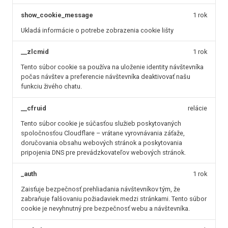
show_cookie_message
1 rok
Ukladá informácie o potrebe zobrazenia cookie lišty
__zlcmid
1 rok
Tento súbor cookie sa používa na uloženie identity návštevníka
počas návštev a preferencie návštevníka deaktivovať našu
funkciu živého chatu.
__cfruid
relácie
Tento súbor cookie je súčasťou služieb poskytovaných
spoločnosťou Cloudflare – vrátane vyrovnávania záťaže,
doručovania obsahu webových stránok a poskytovania
pripojenia DNS pre prevádzkovateľov webových stránok.
_auth
1 rok
Zaisťuje bezpečnosť prehliadania návštevníkov tým, že
zabraňuje falšovaniu požiadaviek medzi stránkami. Tento súbor
cookie je nevyhnutný pre bezpečnosť webu a návštevníka.