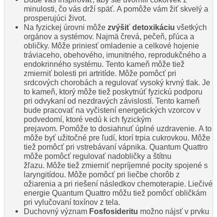
minulosti, čo vás drží späť. A pomôže vám žiť skvelý a
prosperujúci život.
Na fyzickej úrovni môže
zvýšiť detoxikáciu
všetkých
orgánov a systémov. Najmä črevá, pečeň, pľúca a
obličky. Môže priniesť omladenie a celkové hojenie
tráviaceho, obehového, imunitného, ​​reprodukčného a
endokrinného systému. Tento kameň môže tiež
zmierniť bolesti pri artritíde. Môže pomôcť pri
srdcových chorobách a regulovať vysoký krvný tlak. Je
to kameň, ktorý môže tiež poskytnúť fyzickú podporu
pri odvykaní od nezdravých závislostí. Tento kameň
bude pracovať na vyčistení energetických vzorcov v
podvedomí, ktoré vedú k ich fyzickým
prejavom. Pomôže to dosiahnuť úplné uzdravenie. A to
môže byť užitočné pre ľudí, ktorí trpia cukrovkou. Môže
tiež pomôcť pri vstrebávaní vápnika. Quantum Quattro
môže pomôcť regulovať nadobličky a štítnu
žľazu. Môže tiež zmierniť nepríjemné pocity spojené s
laryngitídou. Môže pomôcť pri liečbe chorôb z
ožiarenia a pri riešení následkov chemoterapie. Liečivé
energie Quantum Quattro môžu tiež pomôcť obličkám
pri vylučovaní toxínov z tela.
Duchovný význam
Fosfosideritu
možno nájsť v prvku