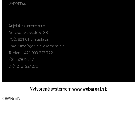
VÝPREDAJ
KONTAKTY
Anjelske kamene s.r.o.
Adresa:
Muškátová 38
PSČ:
821 01 Bratislava
Email:
info(a)anjelskekamene.sk
Telefón:
+421 903 223 722
IČO: 52872947
DIČ: 2121224270
Vytvorené systémom
www.webareal.sk
OWRmN