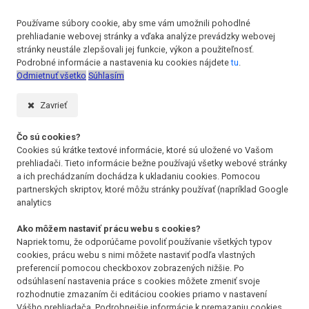
Používame súbory cookie, aby sme vám umožnili pohodlné
prehliadanie webovej stránky a vďaka analýze prevádzky webovej
stránky neustále zlepšovali jej funkcie, výkon a použiteľnosť.
Podrobné informácie a nastavenia ku cookies nájdete
tu
.
Odmietnuť všetko
Súhlasím
Zavrieť
Čo sú cookies?
Cookies sú krátke textové informácie, ktoré sú uložené vo Vašom
prehliadači. Tieto informácie bežne používajú všetky webové stránky
a ich prechádzaním dochádza k ukladaniu cookies. Pomocou
partnerských skriptov, ktoré môžu stránky používať (napríklad Google
analytics
Ako môžem nastaviť prácu webu s cookies?
Napriek tomu, že odporúčame povoliť používanie všetkých typov
cookies, prácu webu s nimi môžete nastaviť podľa vlastných
preferencií pomocou checkboxov zobrazených nižšie. Po
odsúhlasení nastavenia práce s cookies môžete zmeniť svoje
rozhodnutie zmazaním či editáciou cookies priamo v nastavení
Vášho prehliadača. Podrobnejšie informácie k premazaniu cookies