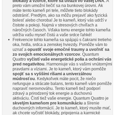
blokády a vzorce, ktoré sa uviazli vo vašej DNA.
A
preto vám umožní liečiť sa na bunkovej úrovni. Ak
máte tento kameň pri tele, môžete tieto blokády
odstrániť. Predtým, ako sa môžu prejaviť ako fyzická
bolesť alebo choroba! Je to kameň, ktorý vás udrží v
čistote a pokoji. Najmä v stresových chvíľach a
náročných časoch. Vďaka tomu energie tohto kameňa
udržia vašu myseľ čistú a vaše srdce ľahké!
Frekvencie tohto kameňa sa spájajú s čakrami tretieho
oka, hrdla, srdca a zemskej hviezdy. Pomôže vám to
uznať a
opustiť svoje emočné traumy a uvoľniť sa
zo svojich emocionálnych vzorcov
. Quantum
Quattro
vyčistí vaše energetické polia a ochráni vás
pred negativitou
. Harmoniuje vás s vašimi vnútornými
pravdami a víziami. Je to kameň, ktorý vám pomôže
spojiť
sa s vyššími ríšami a univerzálnou
múdrosťou
. Kedykoľvek máte pocit, že niečo
nefunguje a strácate balans, tento kameň vám pomôže
napraviť nerovnováhu. Tento kameň tiež podporí
zdravý a prirodzený tok energie a duchovnú
aktiváciu. Čistí tiež vaše energie. Quantum Quattro je
skvelým kameňom pre komunikáciu
a šírenie
duchovných informácií. Je to kameň, ktorý musíte mať,
ak chcete vyčistiť blokády, pripojenia a karmické