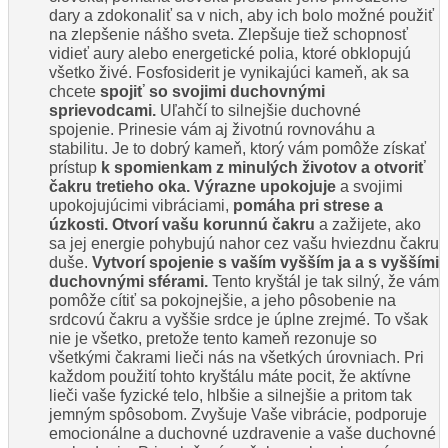
dary a zdokonaliť sa v nich, aby ich bolo možné použiť
na zlepšenie nášho sveta. Zlepšuje tiež schopnosť
vidieť aury alebo energetické polia, ktoré obklopujú
všetko živé. Fosfosiderit je vynikajúci kameň, ak sa
chcete
spojiť so svojimi duchovnými
sprievodcami.
Uľahčí to silnejšie duchovné
spojenie. Prinesie vám aj životnú rovnováhu a
stabilitu. Je to dobrý kameň, ktorý vám pomôže získať
prístup
k spomienkam z minulých životov a otvoriť
čakru tretieho oka. Výrazne upokojuje
a svojimi
upokojujúcimi vibráciami,
pomáha pri strese a
úzkosti. Otvorí vašu korunnú čakru
a zažijete, ako
sa jej energie pohybujú nahor cez vašu hviezdnu čakru
duše.
Vytvorí spojenie s vaším vyšším ja a s vyššími
duchovnými sférami.
Tento kryštál je tak silný, že vám
pomôže cítiť sa pokojnejšie, a jeho pôsobenie na
srdcovú čakru a vyššie srdce je úplne zrejmé. To však
nie je všetko, pretože tento kameň rezonuje so
všetkými čakrami lieči nás na všetkých úrovniach. Pri
každom použití tohto kryštálu máte pocit, že aktívne
lieči vaše fyzické telo, hlbšie a silnejšie a pritom tak
jemným spôsobom. Zvyšuje Vaše vibrácie, podporuje
emocionálne a duchovné uzdravenie a vaše duchovné