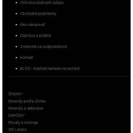
Ochrana osobných údajov
Obchodné podmienky
Ako nakupovať
Doprava a platba
Zrieknutie sa zodpovednosti
Kontakt
BLOG - Anjelské kamene na cestách
E-SHOP
ŠPERKY
Minerály podľa účinku
Minerály a dekorácie
DARČEKY
Rituály a nástroje
SRÍ LANKA