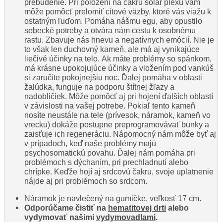
prebudenie. Pri položení na čakru solar plexu vám
môže pomôcť prelomiť citové väzby, ktoré vás viažu k
ostatným ľuďom. Pomáha nášmu egu, aby opustilo
sebecké potreby a otvára nám cestu k osobnému
rastu. Zbavuje nás hnevu a negatívnych emócií. Nie je
to však len duchovný kameň, ale má aj vynikajúce
liečivé účinky na telo. Ak máte problémy so spánkom,
má krásne upokojujúce účinky a vložením pod vankúš
si zaručíte pokojnejšiu noc. Ďalej pomáha v oblasti
žalúdka, funguje na podporu štítnej žľazy a
nadobličiek. Môže pomôcť aj pri hojení ďalších oblastí
v závislosti na vašej potrebe. Pokiaľ tento kameň
nosíte neustále na tele (prívesok, náramok, kameň vo
vrecku) dokáže postupne preprogramovávať bunky a
zaisťuje ich regeneráciu. Nápomocný nám môže byť aj
v prípadoch, keď naše problémy majú
psychosomatickú povahu. Ďalej nám pomáha pri
problémoch s dýchaním, pri prechladnutí alebo
chrípke. Keďže hojí aj srdcovú čakru, svoje uplatnenie
nájde aj pri problémoch so srdcom.
Náramok je navlečený na gumičke, veľkosť 17 cm.
Odporúčame čistiť na
hematitovej drti
alebo
vydymovať našimi
vydymovadlami
.