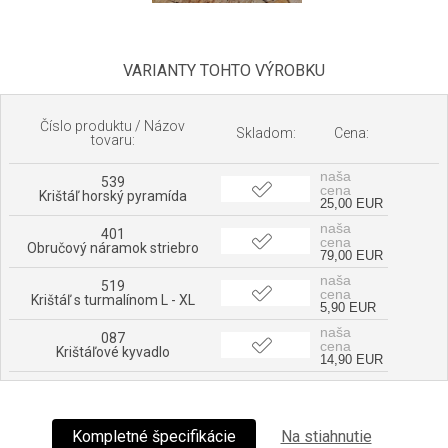
VARIANTY TOHTO VÝROBKU
Číslo produktu / Názov
Skladom:
Cena:
tovaru:
naša
539
cena
Krištáľ horský pyramída
25,00 EUR
naša
401
cena
Obručový náramok striebro
79,00 EUR
naša
519
cena
Krištáľ s turmalínom L - XL
5,90 EUR
naša
087
cena
Krištáľové kyvadlo
14,90 EUR
Kompletné špecifikácie
Na stiahnutie