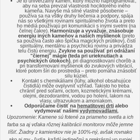
Je to univerzálny kameň, ktorý možno naprogramovať,
aby na seba prevzal vlastnosti hociktorého iného
kameňa. Navyše má silné vlastné pôsobenie –
používa sa na vštky druhy liečenia a podpory, spája
nás so všetkými rovinami spirituálneho života a preto
ho médiá používajú pri komunikácii s inými svetmi (na
čelnej čakre).
Harmonizuje a vyvažuje, znásobuje
energiu iných kameňov a našich myšlienok
(preto
sa používa často ako špička magických prútikov), čistí
spirituálny, mentálnu a psychickú rovinu a privádza
telu čistú energiu.
Zvykne sa používať pri odrážaní
“čiernej” mágie (teda pri urieknutiach a
psychických útokoch)
, pri diagnostikovaní chorôb a
pri transformovaní myšlienok do zvukových vibrácií,
ktoré potom šíri do prostredia – preto pomáha znásobiť
silu kúziel.
Kontakt s chemikáliami (lúhy, alkohol obsahujúce
čistidlá) môže ovplyvniť vzhľad. Takisto ho treba
chrániť pred soľami, octom, kozmetickými krémami,
olejmi, dezodorantmi, vodou po holení, lakom na
vlasy, ultrazvukom a amoniakom.
Odporúčame čistiť na
hematitovej drti
alebo
vydymovať našimi
vydymovadlami.
Upozornenie: Kamene sú fotené za priameho svetla a ich
farba sa aj vďaka rôznej kalibrácii monitorov môže jemne
líšiť. Žiadny z kamienkov nie je 100%-ný, avšak rovnako
ako aj my - ľudia, každý jedinečný a prekrásný vo svojej