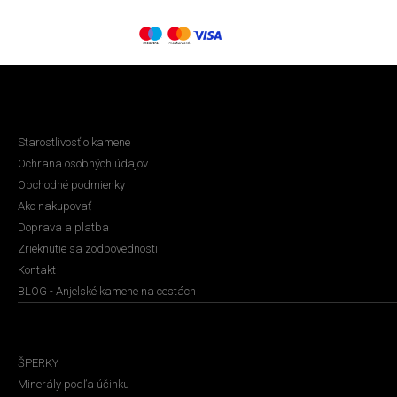
KATEGÓRIA
Starostlivosť o kamene
Ochrana osobných údajov
Obchodné podmienky
Ako nakupovať
Doprava a platba
Zrieknutie sa zodpovednosti
Kontakt
BLOG - Anjelské kamene na cestách
E-SHOP
ŠPERKY
Minerály podľa účinku