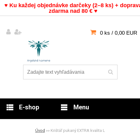
♥ Ku každej objednávke darčeky (2–8 ks) + doprav
zdarma nad 80 €
♥
0 ks / 0,00 EUR
E-shop
Menu
Úvod
»
»
Krištáľ pukaný EXTRA kvalita L