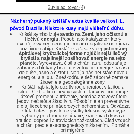
Súvisiaci tovar (4)
Nád
herný pukaný krištáľ v extra kvalite veľkosti L,
pôvod Brazília. Niektoré kusy majú viditeľnú dúhu.
Krištáľ symbolizuje
svetlo na Zemi, jeho očistnú a
liečivú energiu.
Pôsobí ako katalyzátor, ktorý
urýchľuje výmenu energií, pričom negatívne odoberá a
pozitívne nabíja. Krištáľ je vďaka svojej
jedinečnej
špirálovej kryštalickej forme najúčinnejší liečivý
kryštál a najsilnejší zosilňovač energie na tejto
planéte.
Vyrovnáva, čistí a chráni auru, odstraňuje
zábrany a blokády brzdiace voľný tok energie. Vnáša
do duše jasno a čistotu. Nabíja nás neustále novou
energiou a silou. Zneškodňuje tiež záporné zemské
žiarenie a geopatogénne zóny.
Krištáľ nabíja telo pozitívnou energiou, vitalitou a
silou. Čistí a lieči cievny systém, ľadviny, podporuje
látkovú premenu a trávenie, pomáha zbavovať telo
jedov, nečistôt a škodlivín. Pôsobí nielen preventívne
ale aj liečebne pri nádorových ochoreniach. Odvádza
z tela bolesť, posilňuje všetky telesné systémy, je
výborný pri chronickej únave, zraneniach kostí a
artritíde, depresii a tráviacich ťažkostiach. Čistí vzduch
a chráni pred elektromagnetickým žiarením. Pomáha
pri migréne.